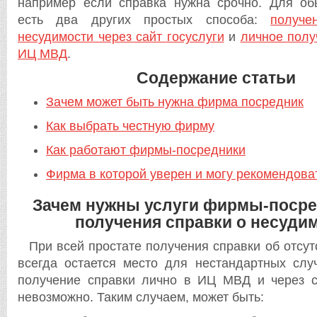
например если справка нужна срочно. Для об
есть два других простых способа:
получе
несудимости через сайт госуслуги
и
личное полу
ИЦ МВД
.
Содержание статьи
Зачем может быть нужна фирма посредник
Как выбрать честную фирму
Как работают фирмы-посредники
Фирма в которой уверен и могу рекомендова
Зачем нужны услуги фирмы-посре
получения справки о несуди
При всей простате получения справки об отсут
всегда остается место для нестандартных слу
получение справки лично в ИЦ МВД и через с
невозможно. Таким случаем, может быть: